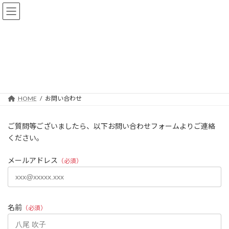
コ
ナ
ン
ビ
テ
ゲ
ン
ー
ツ
シ
へ
ョ
お問い合わせ
ス
ン
キ
に
ッ
移
プ
動
HOME
お問い合わせ
ご質問等ございましたら、以下お問い合わせフォームよりご連絡
ください。
メールアドレス
（必須）
名前
（必須）