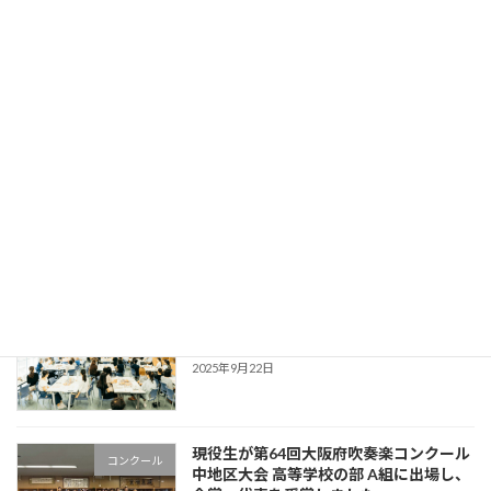
75期卒業生の辻林実優さんが大阪音楽大
お知らせ
学主催「第37回 ザ・コンチェルト・コン
サート」に出演されます
2025年10月25日
「大阪府立八尾高等学校 創立130周年記
お知らせ
念式典」＆「YAOKO FESTA！」が開催
されます
2025年9月24日
八尾高校創立130周年記念 吹奏楽部
お知らせ
OBOG会懇親会を開催しました
2025年9月22日
現役生が第64回大阪府吹奏楽コンクール
コンクール
中地区大会 高等学校の部 A組に出場し、