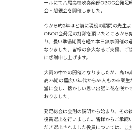
日
ールにて八尾高校吹奏楽部OBOG会発足
時
会・懇親会を開催しました。
:
今から約2年ほど前に現役の顧問の先生よ
OBOG会発足の打診を頂いたところから
り、長い準備期間を経て本日無事開催の
なりました。皆様の多大なるご支援、ご
に感謝申し上げます。
大雨の中での開催となりましたが、高16
高75期の幅広い年代から65人もの卒業生
堂に会し、懐かしい思い出話に花を咲か
おりました。
発足総会は会則の説明から始まり、その
役員選出を行いました。皆様からご承認
だき選出されました役員については、
こ