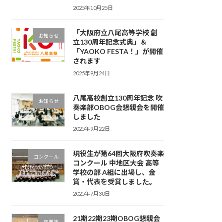
2025年10月25日
「大阪府立八尾高等学校 創
お知らせ
立130周年記念式典」＆
「YAOKO FESTA！」が開催
されます
2025年9月24日
八尾高校創立130周年記念 吹
お知らせ
奏楽部OBOG会懇親会を開催
しました
2025年9月22日
現役生が第64回大阪府吹奏楽
コンクール
コンクール 中地区大会 高等
学校の部 A組に出場し、金
賞・代表を受賞しました。
2025年7月30日
21期22期23期OBOG懇親会
卒業生