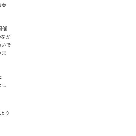
演奏
開催
わなか
会いで
りま
た
たし
より