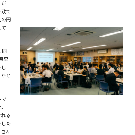
くだ
一致で
会の円
して
 同
保里
まし
りがと
中で
は、
零れる
ました
 さん