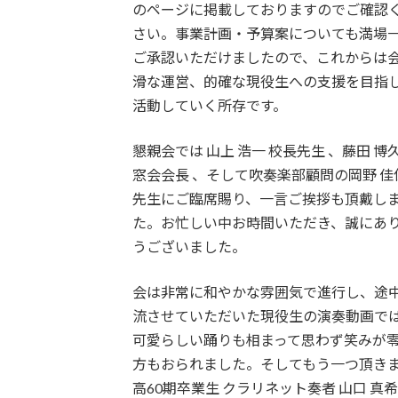
のページに掲載しておりますのでご確認
さい。事業計画・予算案についても満場
ご承認いただけましたので、これからは
滑な運営、的確な現役生への支援を目指
活動していく所存です。
懇親会では 山上 浩一 校長先生 、藤田 博久
窓会会長 、そして吹奏楽部顧問の岡野 佳
先生にご臨席賜り、一言ご挨拶も頂戴し
た。お忙しい中お時間いただき、誠にあ
うございました。
会は非常に和やかな雰囲気で進行し、途
流させていただいた現役生の演奏動画で
可愛らしい踊りも相まって思わず笑みが
方もおられました。そしてもう一つ頂き
高60期卒業生 クラリネット奏者 山口 真希