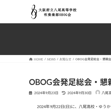
コ
ナ
ン
ビ
テ
ゲ
ン
ー
ツ
シ
へ
ョ
ス
ン
キ
に
ッ
移
プ
動
HOME
NEWS
お知らせ
OBOG会発足総会・懇親
OBOG会発足総会・
最
2024年9月23日
2024年9月30日
八尾高
終
更
2024年9月22日(日)に、八尾高校・ゆう
新